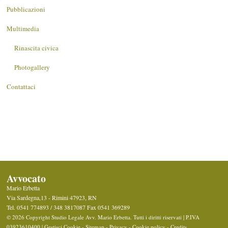
Pubblicazioni
Multimedia
Rinascita civica
Photogallery
Contattaci
Avvocato
Mario Erbetta
Via Sardegna,13 -
Rimini
47923
,
RN
Tel.
0541 774893 / 348 3817087
Fax
0541 369289
© 2026 Copyright Studio Legale Avv. Mario Erbetta. Tutti i diritti riservati | P.IVA
03923610400 |
Gestisci Cookie
-
Sitemap
-
Privacy
-
Cookie policy
-
Credits