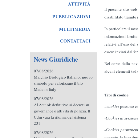
ATTIVITÀ
Il presente sito web
PUBBLICAZIONI
disabilitato tramite 
In particolare il no
MULTIMEDIA
informazioni fornite
CONTATTACI
relativi all’uso del
essere inviati dal fo
News Giuridiche
Nel corso della navi
07/08/2026
alcuni elementi (ad e
Marchio Biologico Italiano: nuovo
simbolo per valorizzare il bio
Made in Italy
Tipi di cookie
07/08/2026
AI Act: ok definitivo ai decreti su
I
cookies
possono ess
governance e attività di polizia. Il
Cdm vara la riforma del sistema
-
Cookies di session
231
-
Cookies permanent
07/08/2026
pertanto, la loro dur