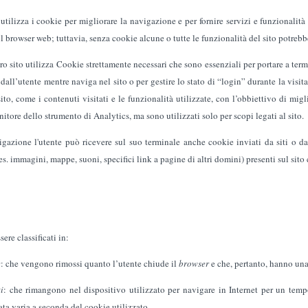
 utilizza i cookie per migliorare la navigazione e per fornire servizi e funzionalità 
il browser web; tuttavia, senza cookie alcune o tutte le funzionalità del sito potrebbe
stro sito utilizza Cookie strettamente necessari che sono essenziali per portare a ter
 dall’utente mentre naviga nel sito o per gestire lo stato di “login” durante la visi
 sito, come i contenuti visitati e le funzionalità utilizzate, con l’obbiettivo di mi
rnitore dello strumento di Analytics, ma sono utilizzati solo per scopi legati al sito.
gazione l'utente può ricevere sul suo terminale anche cookie inviati da siti o da w
s. immagini, mappe, suoni, specifici link a pagine di altri domini) presenti sul sito 
ere classificati in:
e
: che vengono rimossi quanto l’utente chiude il
browser
e che, pertanto, hanno una 
i
: che rimangono nel dispositivo utilizzato per navigare in Internet per un tem
ata varia a seconda del cookie utilizzato.