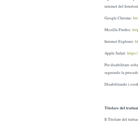
internet del fornitor
Google Chrome:
ht
Mozilla Firefox:
htt
Internet Explorer:
h
Apple Safari:
https:
Per disabilitare solt
seguendo la proced
Disabilitando i cooki
Titolare del tratta
Il Titolare del tra