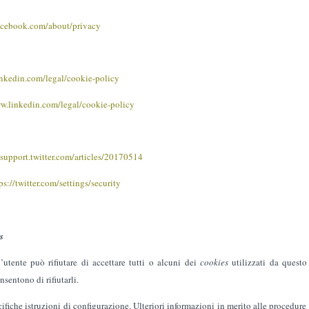
cebook.com/about/privacy
nkedin.com/legal/cookie-policy
w.linkedin.com/legal/cookie-policy
/support.twitter.com/articles/20170514
ps://twitter.com/settings/security
s
utente può rifiutare di accettare tutti o alcuni dei
cookies
utilizzati da quest
sentono di rifiutarli.
fiche istruzioni di configurazione. Ulteriori informazioni in merito alle procedure 