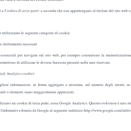
i
e
Cookies di terze parti
: a seconda che essi appartengano al titolare del sito web o
eb utilizziamo le seguenti categorie di cookie:
e strettamente necessari
essenziali per navigare sul sito web, per esempio consentono la memorizzazione 
permettono di utilizzare le diverse funzioni presenti nelle aree riservate.
 (cd.
Analytics cookie
)
ogliere informazioni, in forma aggregata e anonima, sul numero degli utenti, su
arti o elementi siano maggiormente apprezzati.
lizzato un cookie di terza parte, ossia Google Analytics. Questo
cookie
non è uno str
e l'informativa fornita da Google al seguente indirizzo:http://www.google.com/int