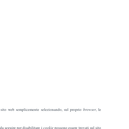
o sito web semplicemente selezionando, sul proprio
browser
, le
da seguire per disabilitare i
cookie
possono essere trovati sul sito