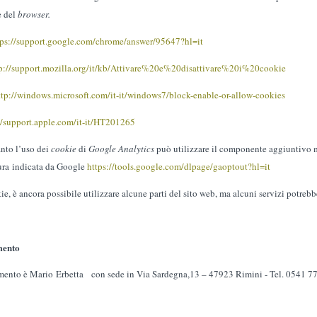
e del
browser.
tps://support.google.com/chrome/answer/95647?hl=it
p://support.mozilla.org/it/kb/Attivare%20e%20disattivare%20i%20cookie
ttp://windows.microsoft.com/it-it/windows7/block-enable-or-allow-cookies
//support.apple.com/it-it/HT201265
anto l’uso dei
cookie
di
Google Analytics
può utilizzare il componente aggiuntivo 
ura
indicata da Google
https://tools.google.com/dlpage/gaoptout?hl=it
e, è ancora possibile utilizzare alcune parti del sito web, ma alcuni servizi potrebbe
mento
ttamento è Mario Erbetta con sede in Via Sardegna,13 – 47923 Rimini - Tel. 0541 7