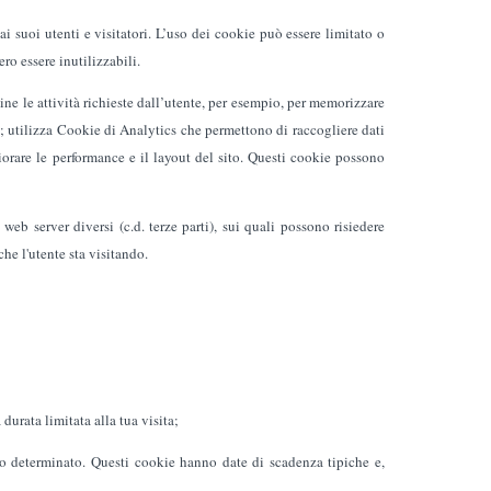
ai suoi utenti e visitatori. L’uso dei cookie può essere limitato o
ro essere inutilizzabili.
mine le attività richieste dall’utente, per esempio, per memorizzare
ta; utilizza Cookie di Analytics che permettono di raccogliere dati
gliorare le performance e il layout del sito. Questi cookie possono
eb server diversi (c.d. terze parti), sui quali possono risiedere
che l'utente sta visitando.
durata limitata alla tua visita;
po determinato. Questi cookie hanno date di scadenza tipiche e,