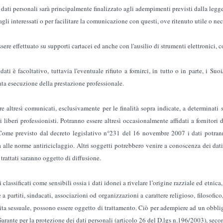
i dati personali sarà principalmente finalizzato agli adempimenti previsti dalla legge.
agli interessati o per facilitare la comunicazione con questi, ove ritenuto utile o nec
sere effettuato su supporti cartacei ed anche con l'ausilio di strumenti elettronici, c
dati è facoltativo, tuttavia l'eventuale rifiuto a fornirci, in tutto o in parte, i Su
ta esecuzione della prestazione professionale.
re altresì comunicati, esclusivamente per le finalità sopra indicate, a determinati so
tri liberi professionisti. Potranno essere altresì occasionalmente affidati a fornitori 
ome previsto dal decreto legislativo n°231 del 16 novembre 2007 i dati potrann
alle norme antiriciclaggio. Altri soggetti potrebbero venire a conoscenza dei dati 
 trattati saranno oggetto di diffusione.
classificati come sensibili ossia i dati idonei a rivelare l’origine razziale ed etnica,
 a partiti, sindacati, associazioni od organizzazioni a carattere religioso, filosofico
 vita sessuale, possono essere oggetto di trattamento. Ciò per adempiere ad un obbli
arante per la protezione dei dati personali (articolo 26 del D.lgs n.196/2003), second