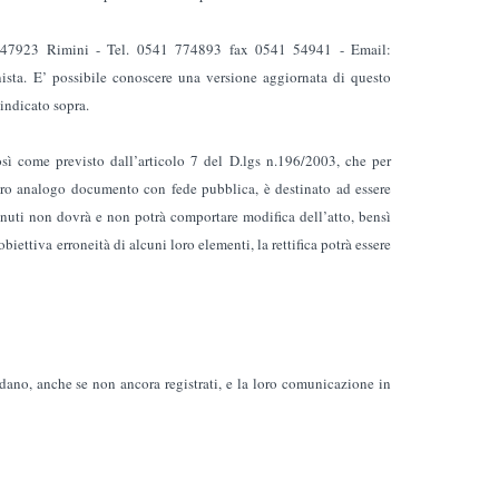
 – 47923 Rimini - Tel. 0541 774893 fax 0541 54941 - Email:
onista. E’ possibile conoscere una versione aggiornata di questo
indicato sopra.
 così come previsto dall’articolo 7 del D.lgs n.196/2003, che per
tro analogo documento con fede pubblica, è destinato ad essere
enuti non dovrà e non potrà comportare modifica dell’atto, bensì
iettiva erroneità di alcuni loro elementi, la rettifica potrà essere
ardano, anche se non ancora registrati, e la loro comunicazione in