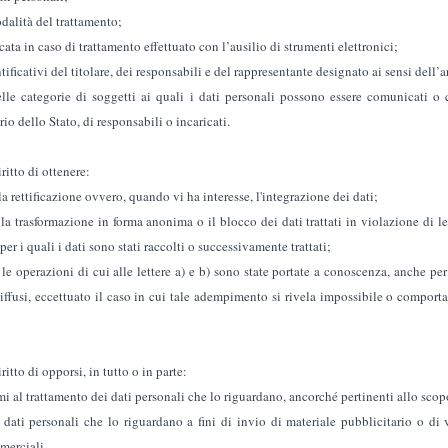
odalità del trattamento;
cata in caso di trattamento effettuato con l’ausilio di strumenti elettronici;
tificativi del titolare, dei responsabili e del rappresentante designato ai sensi dell’
elle categorie di soggetti ai quali i dati personali possono essere comunicati 
rio dello Stato, di responsabili o incaricati.
ritto di ottenere:
a rettificazione ovvero, quando vi ha interesse, l'integrazione dei dati;
 la trasformazione in forma anonima o il blocco dei dati trattati in violazione di 
per i quali i dati sono stati raccolti o successivamente trattati;
e le operazioni di cui alle lettere a) e b) sono state portate a conoscenza, anche pe
diffusi, eccettuato il caso in cui tale adempimento si rivela impossibile o compor
ritto di opporsi, in tutto o in parte:
imi al trattamento dei dati personali che lo riguardano, ancorché pertinenti allo scop
i dati personali che lo riguardano a fini di invio di materiale pubblicitario o di
erciali.