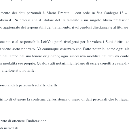
rattamento dei dati personali è Mario Erbetta con sede in Via Sardegna,13
ibero.it . Si precisa che il titolare del trattamento è un singolo libero professi
 aggiornato dei responsabili del trattamento, rivolgendosi direttamente al titolare 
tamento o al responsabile Lei/Voi potrà rivolgersi per far valere i Suoi diritti,
 viene sotto riportato. Va comunque osservato che l’atto notarile, come ogni al
to nel tempo nel suo tenore originario; ogni successiva modifica dei dati ivi cont
modalità sue proprie. Qualora atti notarili richiedano di essere corretti a causa di ob
ulteriore atto notarile.
esso ai dati personali ed altri diritti
diritto di ottenere la conferma dell'esistenza o meno di dati personali che lo rigu
iritto di ottenere l’indicazione:
ati personali;