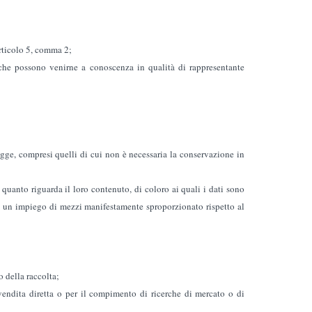
articolo 5, comma 2;
o che possono venirne a conoscenza in qualità di rappresentante
legge, compresi quelli di cui non è necessaria la conservazione in
r quanto riguarda il loro contenuto, di coloro ai quali i dati sono
ta un impiego di mezzi manifestamente sproporzionato rispetto al
o della raccolta;
 vendita diretta o per il compimento di ricerche di mercato o di