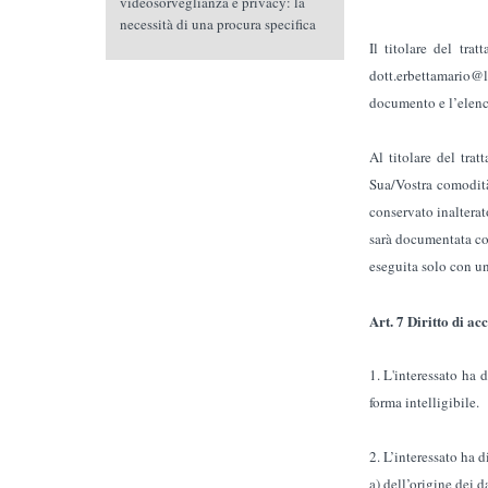
videosorveglianza e privacy: la
necessità di una procura specifica
Il titolare del t
dott.erbettamario@l
documento e l’elenco
Al titolare del trat
Sua/Vostra comodità
conservato inaltera
sarà documentata con 
eseguita solo con un 
Art. 7 Diritto di acc
1. L'interessato ha 
forma intelligibile.
2. L’interessato ha d
a) dell’origine dei d