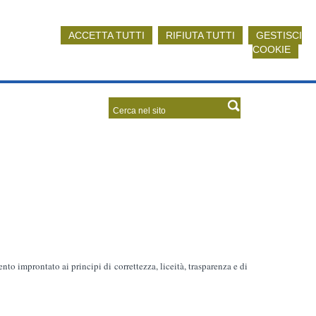
ACCETTA TUTTI
RIFIUTA TUTTI
GESTISCI
COOKIE
ento improntato ai principi di correttezza, liceità, trasparenza e di