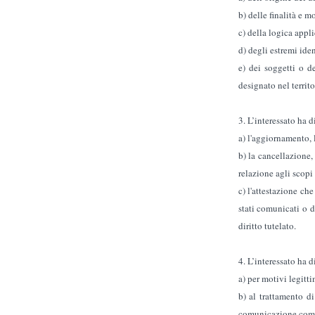
b) delle finalità e m
c) della logica appli
d) degli estremi iden
e) dei soggetti o d
designato nel territo
3. L’interessato ha di
a) l'aggiornamento, l
b) la cancellazione,
relazione agli scopi 
c) l'attestazione ch
stati comunicati o 
diritto tutelato.
4. L’interessato ha di
a) per motivi legitt
b) al trattamento d
comunicazione comm