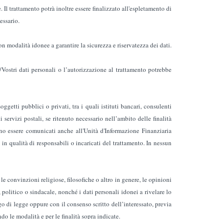
 Il trattamento potrà inoltre essere finalizzato all'espletamento di
essario.
on modalità idonee a garantire la sicurezza e riservatezza dei dati.
oi/Vostri dati personali o l’autorizzazione al trattamento potrebbe
ggetti pubblici o privati, tra i quali istituti bancari, consulenti
di servizi postali, se ritenuto necessario nell’ambito delle finalità
o essere comunicati anche all'Unità d'Informazione Finanziaria
in qualità di responsabili o incaricati del trattamento. In nessun
 le convinzioni religiose, filosofiche o altro in genere, le opinioni
, politico o sindacale, nonché i dati personali idonei a rivelare lo
go di legge oppure con il consenso scritto dell’interessato, previa
o le modalità e per le finalità sopra indicate.