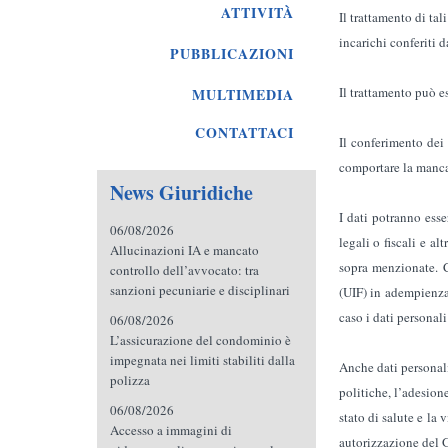
ATTIVITÀ
Il trattamento di tal
incarichi conferiti d
PUBBLICAZIONI
Il trattamento può es
MULTIMEDIA
CONTATTACI
Il conferimento dei 
comportare la manca
News Giuridiche
I dati potranno esse
06/08/2026
legali o fiscali e al
Allucinazioni IA e mancato
sopra menzionate. C
controllo dell’avvocato: tra
sanzioni pecuniarie e disciplinari
(UIF) in adempienza 
caso i dati personali
06/08/2026
L’assicurazione del condominio è
impegnata nei limiti stabiliti dalla
Anche dati personali 
polizza
politiche, l’adesione
06/08/2026
stato di salute e la
Accesso a immagini di
autorizzazione del G