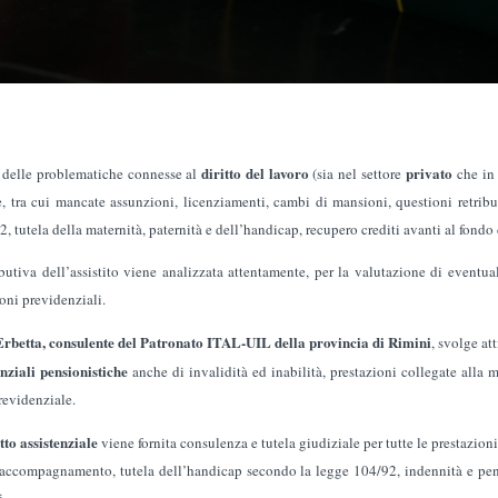
diritto del lavoro
privato
 delle problematiche connesse al
(sia nel settore
che in
 tra cui mancate assunzioni, licenziamenti, cambi di mansioni, questioni retributiv
2, tutela della maternità, paternità e dell’handicap, recupero crediti avanti al fondo
butiva dell’assistito viene analizzata attentamente, per la valutazione di eventua
ioni previdenziali.
rbetta, consulente del Patronato ITAL-UIL della provincia di Rimini
, svolge at
nziali pensionistiche
anche di invalidità ed inabilità, prestazioni collegate alla 
revidenziale.
itto assistenziale
viene fornita consulenza e tutela giudiziale per tutte le prestazioni
i accompagnamento, tutela dell’handicap secondo la legge 104/92, indennità e pen