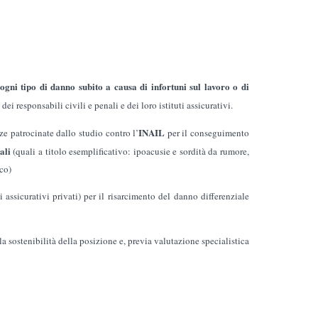
ogni tipo di danno subito a causa di infortuni sul lavoro o di
dei responsabili civili e penali e dei loro istituti assicurativi.
INAIL
ze patrocinate dallo studio contro l’
per il conseguimento
nali
(quali a titolo esemplificativo: ipoacusie e sordità da rumore,
co)
ti assicurativi privati) per il risarcimento del danno differenziale
a sostenibilità della posizione e, previa valutazione specialistica