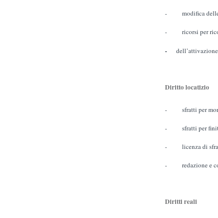
- modifica delle c
- ricorsi per ricon
-
dell’attivazione
Diritto locatizio
- sfratti per mor
- sfratti per finit
- licenza di sfra
- redazione e consu
Diritti reali