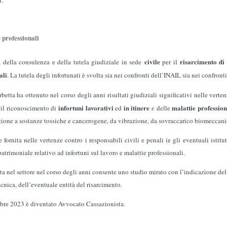
i.
 professionali
civile
risarcimento di 
 della consulenza e della tutela giudiziale in sede
per il
ali
. La tutela degli infortunati è svolta sia nei confronti dell’INAIL sia nei confronti 
etta ha ottenuto nel corso degli anni risultati giudiziali significativi nelle verten
infortuni lavorativi
in itinere
malattie professio
, il riconoscimento di
ed
e
delle
zione a sostanze tossiche e cancerogene, da vibrazione, da sovraccarico biomeccani
e fornita nelle vertenze contro i responsabili civili e penali (e gli eventuali istitu
atrimoniale relativo ad infortuni sul lavoro e malattie professionali.
ta nel settore nel corso degli anni consente uno studio mirato con l’indicazione dell
cnica, dell’eventuale entità del risarcimento.
re 2023 è diventato Avvocato Cassazionista.