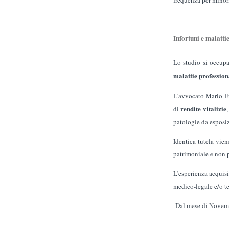
frequenza per minor
Infortuni e malattie
Lo studio si occupa
malattie profession
L'avvocato Mario Erb
rendite vitalizie
di
patologie da esposi
Identica tutela vien
patrimoniale e non p
L’esperienza acquisi
medico-legale e/o te
Dal mese di Novemb