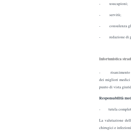
- usucapioni;
- servitù;
- consulenza globa
- redazione di prel
Infortunistica stra
- risarcimento dann
dei migliori medici 
punto di vista giuri
Responsabilità med
- tutela completa ai
La valutazione dell
chirugici e infezioni