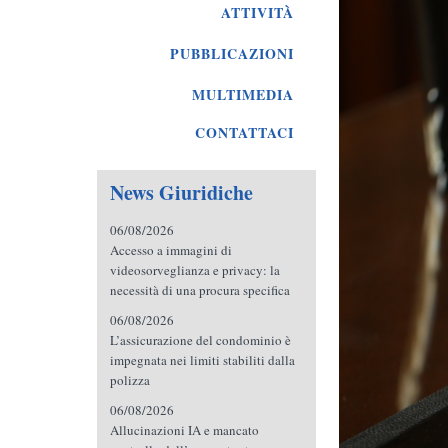
ATTIVITÀ
PUBBLICAZIONI
MULTIMEDIA
CONTATTACI
News Giuridiche
06/08/2026
Accesso a immagini di
videosorveglianza e privacy: la
necessità di una procura specifica
06/08/2026
L’assicurazione del condominio è
impegnata nei limiti stabiliti dalla
polizza
06/08/2026
Allucinazioni IA e mancato