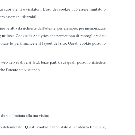
ai suoi utenti e visitatori. L’uso dei cookie può essere limitato o
ro essere inutilizzabili.
mine le attività richieste dall’utente, per esempio, per memorizzare
ta; utilizza Cookie di Analytics che permettono di raccogliere dati
gliorare le performance e il layout del sito. Questi cookie possono
eb server diversi (c.d. terze parti), sui quali possono risiedere
che l'utente sta visitando.
durata limitata alla tua visita;
po determinato. Questi cookie hanno date di scadenza tipiche e,