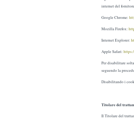
internet del fornitor
Google Chrome:
ht
Mozilla Firefox:
htt
Internet Explorer:
h
Apple Safari:
https:
Per disabilitare solt
seguendo la proced
Disabilitando i cooki
Titolare del tratta
Il Titolare del tra