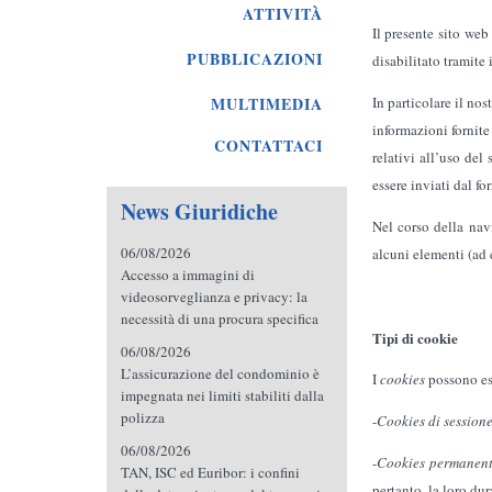
ATTIVITÀ
Il presente sito web
PUBBLICAZIONI
disabilitato tramite 
In particolare il no
MULTIMEDIA
informazioni fornite
CONTATTACI
relativi all’uso del
essere inviati dal fo
News Giuridiche
Nel corso della navi
06/08/2026
alcuni elementi (ad e
Accesso a immagini di
videosorveglianza e privacy: la
necessità di una procura specifica
Tipi di cookie
06/08/2026
L’assicurazione del condominio è
I
cookies
possono ess
impegnata nei limiti stabiliti dalla
polizza
-
Cookies di session
06/08/2026
-
Cookies permanent
TAN, ISC ed Euribor: i confini
pertanto, la loro dur