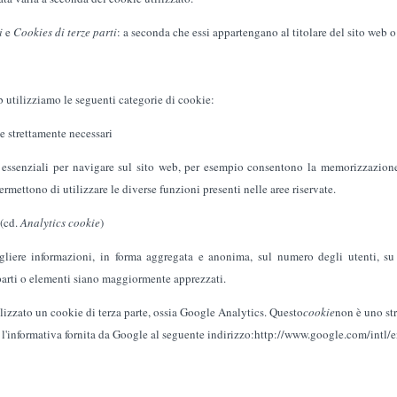
i
e
Cookies di terze parti
: a seconda che essi appartengano al titolare del sito web o
eb utilizziamo le seguenti categorie di cookie:
e strettamente necessari
essenziali per navigare sul sito web, per esempio consentono la memorizzazione 
permettono di utilizzare le diverse funzioni presenti nelle aree riservate.
 (cd.
Analytics cookie
)
ogliere informazioni, in forma aggregata e anonima, sul numero degli utenti, su
arti o elementi siano maggiormente apprezzati.
lizzato un cookie di terza parte, ossia Google Analytics. Questo
cookie
non è uno str
e l'informativa fornita da Google al seguente indirizzo:http://www.google.com/int