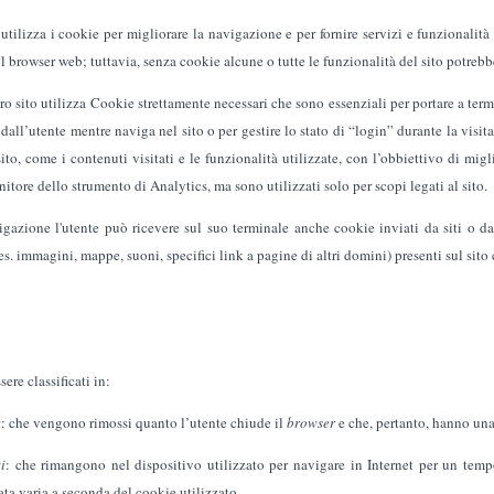
 utilizza i cookie per migliorare la navigazione e per fornire servizi e funzionalità 
il browser web; tuttavia, senza cookie alcune o tutte le funzionalità del sito potrebbe
stro sito utilizza Cookie strettamente necessari che sono essenziali per portare a ter
 dall’utente mentre naviga nel sito o per gestire lo stato di “login” durante la visi
 sito, come i contenuti visitati e le funzionalità utilizzate, con l’obbiettivo di mi
rnitore dello strumento di Analytics, ma sono utilizzati solo per scopi legati al sito.
gazione l'utente può ricevere sul suo terminale anche cookie inviati da siti o da w
s. immagini, mappe, suoni, specifici link a pagine di altri domini) presenti sul sito 
ere classificati in:
e
: che vengono rimossi quanto l’utente chiude il
browser
e che, pertanto, hanno una 
i
: che rimangono nel dispositivo utilizzato per navigare in Internet per un tem
ata varia a seconda del cookie utilizzato.