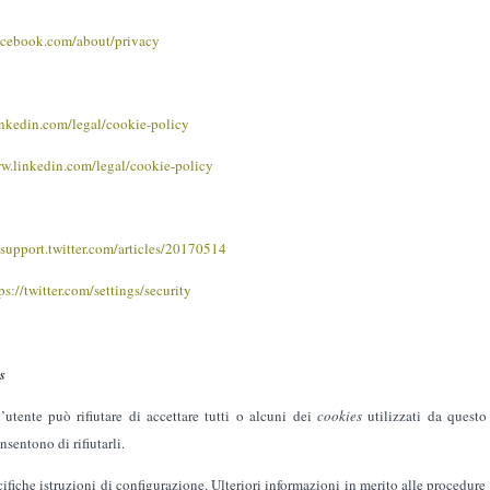
cebook.com/about/privacy
nkedin.com/legal/cookie-policy
w.linkedin.com/legal/cookie-policy
/support.twitter.com/articles/20170514
ps://twitter.com/settings/security
s
utente può rifiutare di accettare tutti o alcuni dei
cookies
utilizzati da quest
sentono di rifiutarli.
fiche istruzioni di configurazione. Ulteriori informazioni in merito alle procedure 