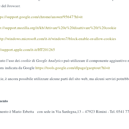
e del
browser.
tps://support.google.com/chrome/answer/95647?hl=it
p://support.mozilla.org/it/kb/Attivare%20e%20disattivare%20i%20cookie
ttp://windows.microsoft.com/it-it/windows7/block-enable-or-allow-cookies
//support.apple.com/it-it/HT201265
anto l’uso dei
cookie
di
Google Analytics
può utilizzare il componente aggiuntivo 
ura
indicata da Google
https://tools.google.com/dlpage/gaoptout?hl=it
e, è ancora possibile utilizzare alcune parti del sito web, ma alcuni servizi potrebbe
mento
ttamento è Mario Erbetta con sede in Via Sardegna,13 – 47923 Rimini - Tel. 0541 7