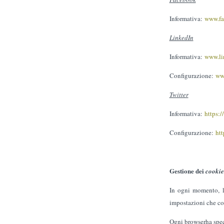
Informativa:
www.fa
LinkedIn
Informativa:
www.li
Configurazione:
ww
Twitter
Informativa:
https:/
Configurazione:
htt
Gestione dei
cookie
In ogni momento, l’
impostazioni che con
Ogni browserha speci