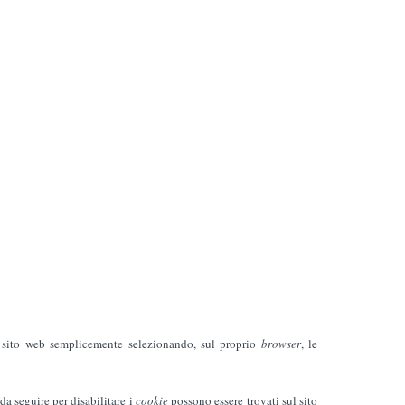
o sito web semplicemente selezionando, sul proprio
browser
, le
da seguire per disabilitare i
cookie
possono essere trovati sul sito